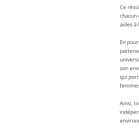
Ce résul
chacun 
aides à 
En pour
partenai
univers
son env
qui port
femmes
Ainsi, t
indépen
environn