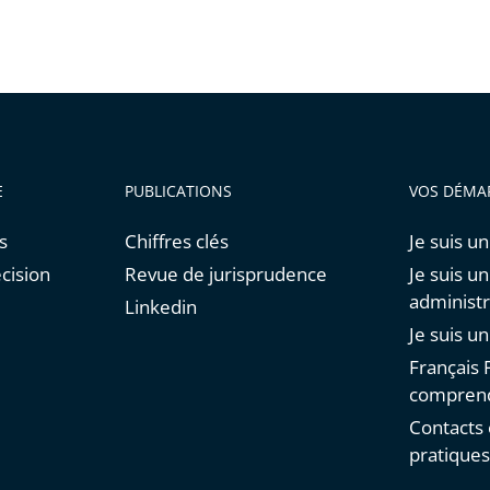
E
PUBLICATIONS
VOS DÉMA
s
Chiffres clés
Je suis un
cision
Revue de jurisprudence
Je suis u
administr
Linkedin
Je suis u
Français F
comprend
Contacts 
pratique