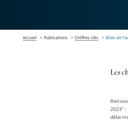
Accueil
Publications
Chiffres clés
Bilan de l'a
Passer
Passer
Les ch
la
la
navigation
navigation
de
de
Retrouv
l'article
l'article
2023" : 
pour
pour
délai m
arriver
arriver
après
avant