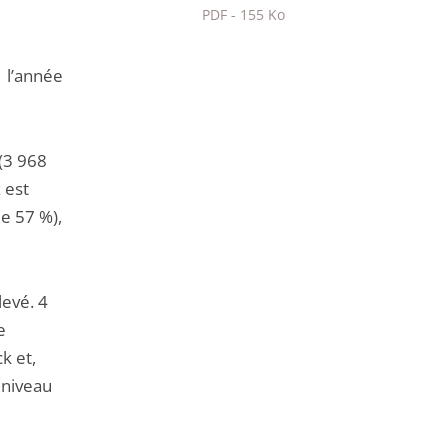
PDF - 155 Ko
Passer
le
 l’année
partage
de
l'article
(3 968
pour
 est
arriver
e 57 %),
avant
levé. 4
e
k et,
 niveau