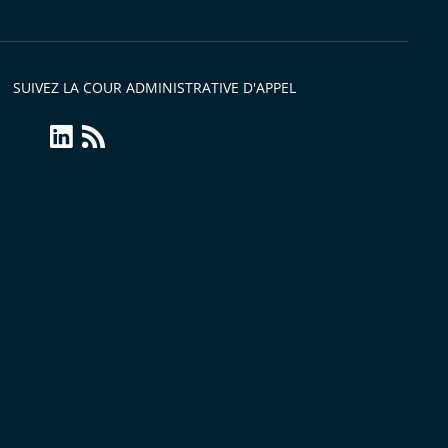
SUIVEZ LA COUR ADMINISTRATIVE D'APPEL
Twitter
Linkedin
Flux
Conseil
RSS
d'Etat