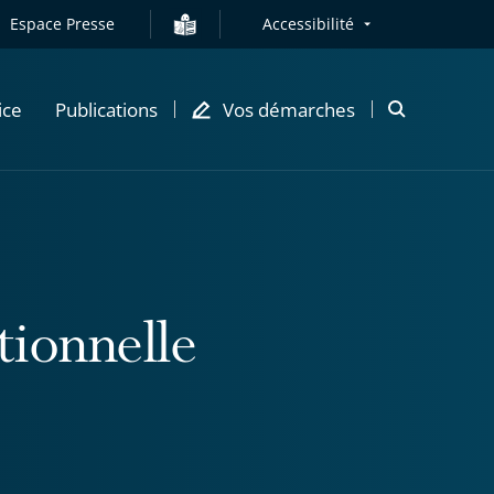
Espace Presse
Accessibilité
ice
Publications
Vos démarches
Ouvrir
la
modale
de
recherche
ctionnelle