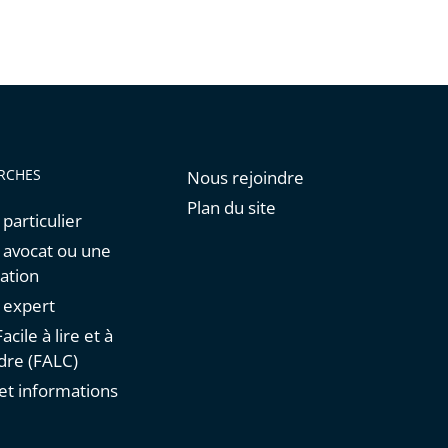
RCHES
Nous rejoindre
Plan du site
 particulier
n avocat ou une
ation
n expert
acile à lire et à
re (FALC)
et informations
s