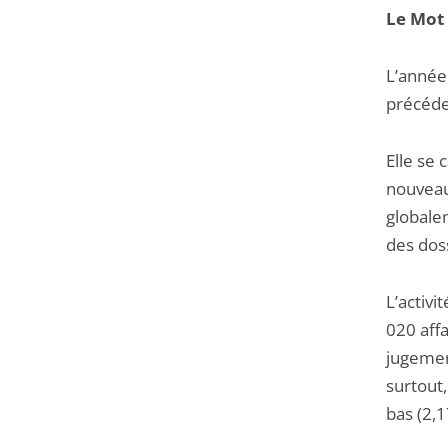
Le Mot 
L’année
précéde
Elle se
nouveaux
globale
des doss
L’activi
020 aff
jugement
surtout,
bas (2,1