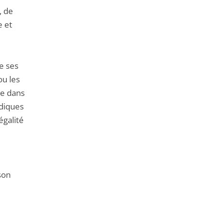
, de
e et
e ses
ou les
ce dans
idiques
égalité
son