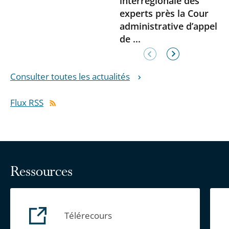
interrégionale des
experts près la Cour
administrative d’appel
de ...
Élément
Élément
précédent
suivant
Consulter toutes les actualités
Flux RSS
Ressources
Télérecours