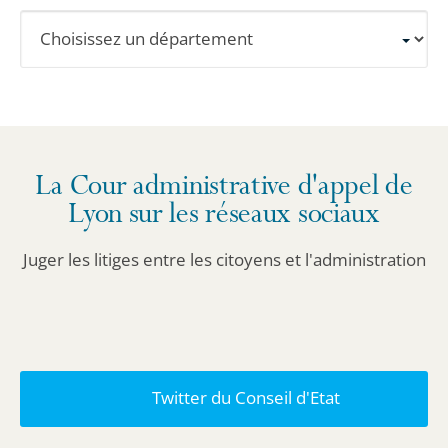
Sélectionnez
un
département
pour
obtenir
les
La Cour administrative d'appel de
informations
Lyon sur les réseaux sociaux
détaillées.
Juger les litiges entre les citoyens et l'administration
Twitter du Conseil d'Etat