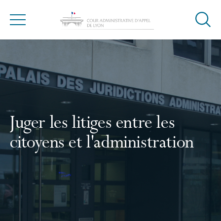
Ouvrir
Menu
la
Accueil
modal
de
reche
Juger les litiges entre les
citoyens et l'administration