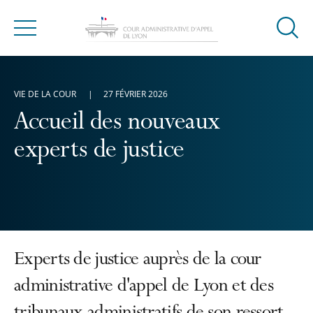
Ouvrir
Menu
la
modal
de
VIE DE LA COUR
27 FÉVRIER 2026
reche
Accueil des nouveaux
experts de justice
Experts de justice auprès de la cour
administrative d'appel de Lyon et des