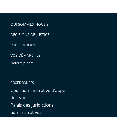
de
le
de
la
l'article
partage
police
pour
de
arriver
QUI SOMMES-NOUS ?
l'article
après
pour
DÉCISIONS DE JUSTICE
arriver
PUBLICATIONS
avant
VOS DÉMARCHES
Nous rejoindre
COORDONNÉES
Cour administrative d'appel
de Lyon
Palais des juridictions
administratives